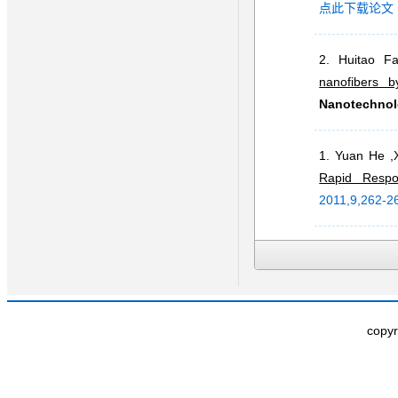
点此下载论文
2. Huitao F
nanofibers b
Nanotechno
1. Yuan He ,
Rapid Respo
2011,9,262-2
copy