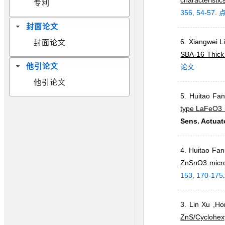
characteristi
专利
356, 54-57
.
封面论文
6. Xiangwei L
封面论文
SBA-16 Thick 
他引论文
论文
他引论文
5. Huitao Fa
type LaFeO3 n
Sens. Actuat
4. Huitao Fan
ZnSnO3 micro
153, 170-175
3. Lin Xu ,H
ZnS/Cyclohex