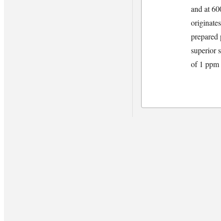
and at 6
originate
prepared
superior s
of 1 ppm 