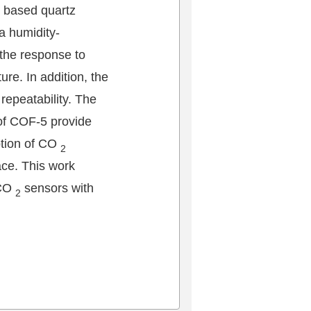
 based quartz
a humidity-
he response to
re. In addition, the
repeatability. The
 of COF-5 provide
ption of CO
2
ce. This work
 CO
sensors with
2