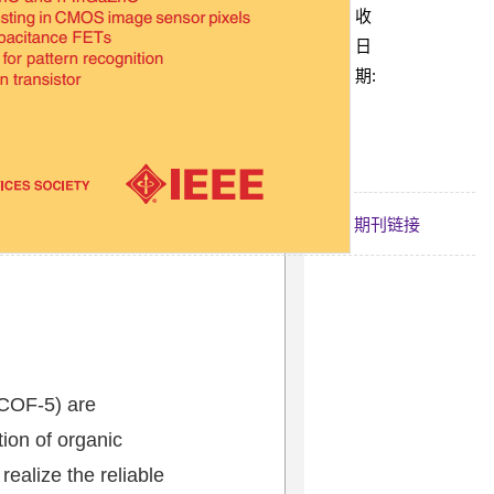
收
20:59:05
日
期:
期刊链接
(COF-5) are
ion of organic
realize the reliable