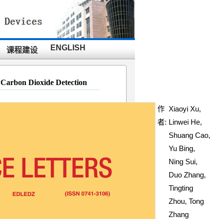
ENGLISH
课程建设
Carbon Dioxide Detection
作
Xiaoyi Xu,
者:
Linwei He,
Shuang Cao,
Yu Bing,
Ning Sui,
Duo Zhang,
Tingting
Zhou, Tong
Zhang