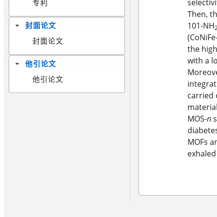
selectiv
专利
Then, t
101-NH
封面论文
(CoNiFe
封面论文
the high
with a l
他引论文
Moreover
他引论文
integra
carried
material
MOS-
n
s
diabetes
MOFs and
exhaled 