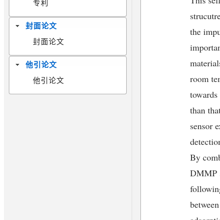
专利
strucutr
封面论文
the impu
封面论文
importan
materia
他引论文
room tem
他引论文
towards
than th
sensor e
detectio
By comb
DMMP se
followin
between
adsorpt