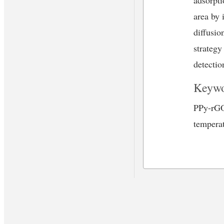
area by 
diffusio
strategy
detectio
Keywo
PPy-rGO
tempera