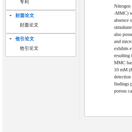
专利
Nitrogen 
‐MMC) was
封面论文
absence o
封面论文
simultane
also poss
他引论文
and micr
exhibits e
他引论文
resulting
MMC bas
10 mM (
detection 
findings 
porous ca