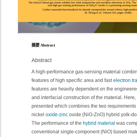
摘要 Abstract
Abstract
A high-performance gas-sensing material combi
features of high specific area and fast
electron tr
features are heavily dependent on the engineere
and interfacial construction of the material. Here
presented which combines the two requirements
nickel
oxide-zinc
oxide (NiO-ZnO) hybrid yolk-do
The performance of the
hybrid material
was comp
conventional single-component (NiO) based mater