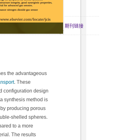
期刊链接
nes the advantageous
ansport
. These
d configuration design
, a synthesis method is
 by producing porous
uble-shelled spheres.
ared to a more
ial. The results