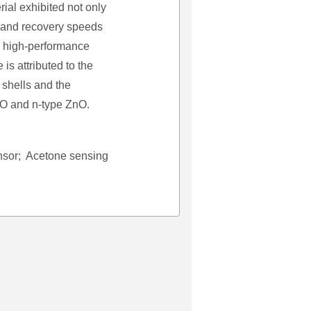
ial exhibited not only
e and recovery speeds
in high-performance
s attributed to the
 shells and the
iO and n-type ZnO.
nsor;
Acetone sensing