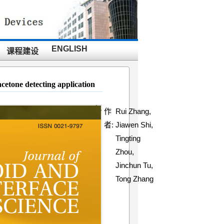
ENGLISH
课程建设
acetone detecting application
作
Rui Zhang,
者:
Jiawen Shi,
Tingting
Zhou,
Jinchun Tu,
Tong Zhang