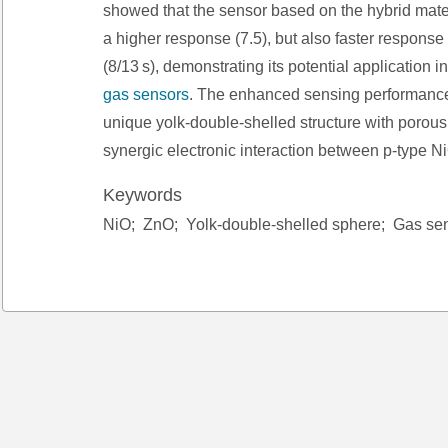
showed that the sensor based on the hybrid mater
a higher response (7.5), but also faster respons
(8/13 s), demonstrating its potential application 
gas sensors
. The enhanced sensing performance i
unique yolk-double-shelled structure with porous
synergic electronic interaction between p-type N
Keywords
NiO;
ZnO;
Yolk-double-shelled sphere;
Gas se