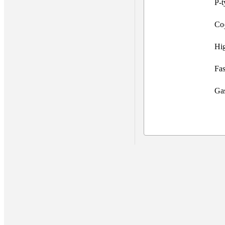
P-t
Co
Hig
Fas
Gas